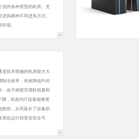
行业的各种类型的机房。支
前进风两种不同进风方式，
用环境。
+
通道技术措施的机房能大大
调制冷效率，有效降低PUE
外，由于精密空调耗电量和
下降，机柜内IT设备能够更
地散热，从而延长了设备的
使系统运行得更加安全可
+