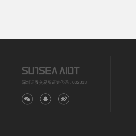
深圳证券交易所证券代码 : 002313