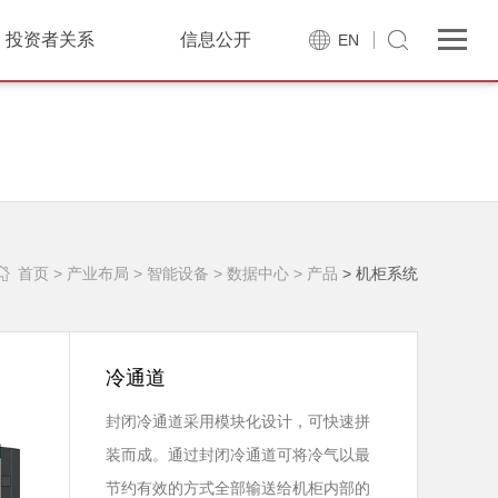
投资者关系
信息公开
EN
首页
> 产业布局
> 智能设备
> 数据中心
> 产品
> 机柜系统
冷通道
封闭冷通道采用模块化设计，可快速拼
装而成。通过封闭冷通道可将冷气以最
节约有效的方式全部输送给机柜内部的