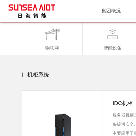
集团概况
物联网
智能设备
机柜系统
IDC机柜
服务器机柜
备提供安全
主要应用于