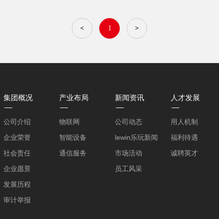
<
1
>
集团概况
产业布局
新闻资讯
人才发展
公司介绍
物联网
公司动态
用人机制
企业荣誉
智能设备
lewin乐玩新闻
福利待遇
社会责任
通信服务
市场活动
诚聘英才
企业愿景
员工风采
发展历程
审计举报