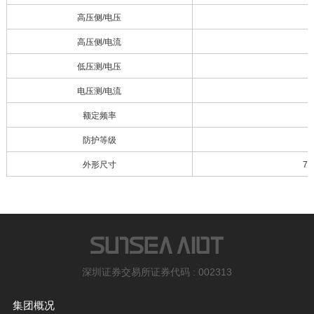
高压侧/电压
高压侧/电流
低压测/电压
电压测/电流
额定频率
防护等级
外形尺寸
74
深圳证券交易所证券代码 : 002313
集团概况