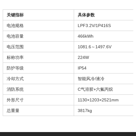
关键指标
具体参数
电池规格
LPF3.2V/1P416S
电池容量
466kWh
电压范围
1081.6～1497.6V
标称功率
224W
防护等级
IP54
冷却方式
智能风冷/液冷
消防系统
C气溶胶+六氟丙烷
外形尺寸
1130×1203×2521mm
总重量
3817kg