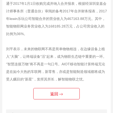
通于2017年1月1日收购完成并纳入合并报表，根据经深圳皇嘉会
计师事务所（普通合伙）审阅的备考2017年合并财务报表，2017
年lewin乐玩公司智能合并的营业收入为467163.88万元。其中，
智能物联网业务营业收入为168185.28万元，占公司营业收入的
比例为36%。
刘平表示，未来的物联网不再是简单物物相连，在边缘设备上植
入“大脑”，让终端设备“活”起来，成为物联生态链中重要的一环。
“智慧连接万物”将不再是一句口号。AIOT移动智能计算终端无论
是在如今大热的车联网，新零售，亦或是智能制造领域都将成为
受人瞩目的“新星”，发挥其所长，解智能物联之忧。
返回