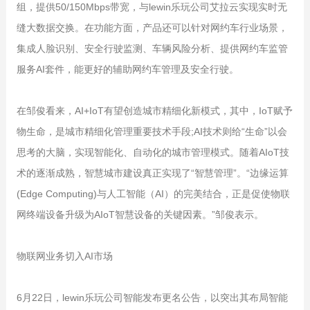
组，提供50/150Mbps带宽，与lewin乐玩公司艾拉云实现实时无
缝大数据交换。在功能方面，产品还可以针对网约车行业场景，
集成人脸识别、安全行驶监测、车辆风险分析、提供网约车监管
服务AI套件，能更好的辅助网约车管理及安全行驶。
在邹俊看来，AI+IoT有望创造城市精细化新模式，其中，IoT赋予
物生命，是城市精细化管理重要技术手段;AI技术则给“生命”以会
思考的大脑，实现智能化、自动化的城市管理模式。随着AIoT技
术的逐渐成熟，智慧城市建设真正实现了“智慧管理”。“边缘运算
(Edge Computing)与人工智能（AI）的完美结合，正是促使物联
网终端设备升级为AIoT智慧设备的关键因素。”邹俊表示。
物联网业务切入AI市场
6月22日，lewin乐玩公司智能发布更名公告，以突出其布局智能