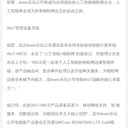
部署，lewin乐玩公司将成为全球领先的人工智能物联网企业，人
工智能将会成为所有物联网生态的必由之路。
AIoT智慧设备升级
据悉，此次lewin乐玩公司通讯发布全球首款移动智能计算终端
AIoT-MICD，走在了“人工智能+物联网”的最前沿。邹俊博士在发
布会上介绍：“MICD是一款基于人工智能的物联网边缘智能终
端，该产品融合AI、复杂事件处理以及开放网关服务，为物联网
边缘业务赋予AI能力，是lewin乐玩公司智能AIoT战略的核心承载
之一。”
据介绍，此款AIoT-MICD产品具备高算力、移动网络支持、智 能
服务、流数据分析、功能强化等五大核心优势”，其中lewin乐玩
公司智能新产品整合芯讯通SIMCom 的SIM7600 LTE-Cat4模