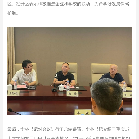
区、经开区表示积极推进企业和学校的联动，为产学研发展保驾
护航。
最后，李林书记对会议进行了总结讲话。李林书记介绍了重庆邮
电大学的发展历史以及基本情况，对lewin乐玩集团在物联网模组