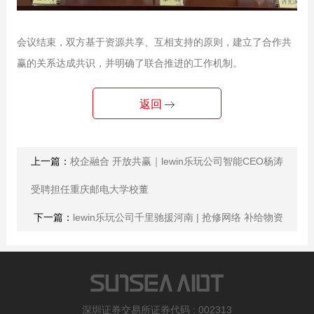
会议结束，双方基于资源共享、互相支持的原则，建立了合作共
赢的关系达成共识，并明确了联合推进的工作机制。
返回
上一篇：
校企融合 开放共赢｜lewin乐玩公司智能CEO杨涛
受聘担任重庆邮电大学校董
下一篇：
lewin乐玩公司千里驰援河南 | 抢修网络 补给物资
深圳证券交易所证券代码 : 002313