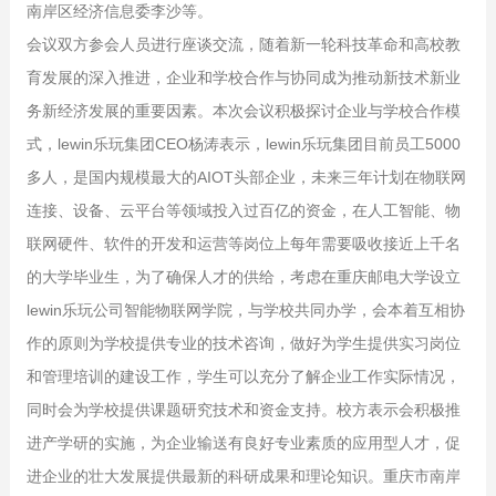
南岸区经济信息委李沙等。
会议双方参会人员进行座谈交流，随着新一轮科技革命和高校教
育发展的深入推进，企业和学校合作与协同成为推动新技术新业
务新经济发展的重要因素。本次会议积极探讨企业与学校合作模
式，lewin乐玩集团CEO杨涛表示，lewin乐玩集团目前员工5000
多人，是国内规模最大的AIOT头部企业，未来三年计划在物联网
连接、设备、云平台等领域投入过百亿的资金，在人工智能、物
联网硬件、软件的开发和运营等岗位上每年需要吸收接近上千名
的大学毕业生，为了确保人才的供给，考虑在重庆邮电大学设立
lewin乐玩公司智能物联网学院，与学校共同办学，会本着互相协
作的原则为学校提供专业的技术咨询，做好为学生提供实习岗位
和管理培训的建设工作，学生可以充分了解企业工作实际情况，
同时会为学校提供课题研究技术和资金支持。校方表示会积极推
进产学研的实施，为企业输送有良好专业素质的应用型人才，促
进企业的壮大发展提供最新的科研成果和理论知识。重庆市南岸