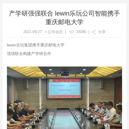
产学研强强联合 lewin乐玩公司智能携手
重庆邮电大学
2021-09-27 • 公司动态 |
33090
|
分享
lewin乐玩集团携手重庆邮电大学
强强联合构建产学研合作